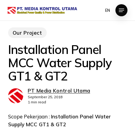
Skip
Menu
EN
to
Close
main
Menu
content
Our Project
Installation Panel
MCC Water Supply
GT1 & GT2
PT Media Kontrol Utama
September 25, 2018
1 min read
Scope Pekerjaan :
Installation Panel Water
Supply MCC GT1 & GT2