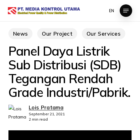
Skip
Menu
EN
to
main
content
News
Our Project
Our Services
Panel Daya Listrik
Sub Distribusi (SDB)
Tegangan Rendah
Grade Industri/Pabrik.
Lois Pratama
September 21, 2021
2 min read